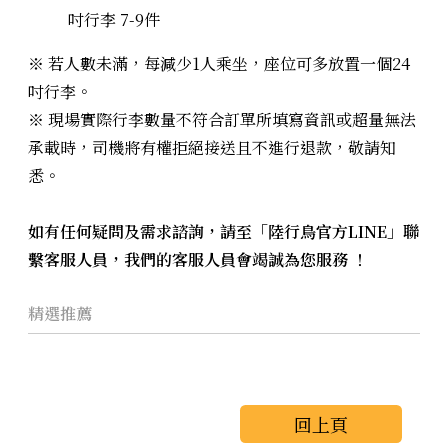
吋行李 7-9件
※ 若人數未滿，每減少1人乘坐，座位可多放置一個24
吋行李。
※ 現場實際行李數量不符合訂單所填寫資訊或超量無法
承載時，司機將有權拒絕接送且不進行退款，敬請知
悉。
如有任何疑問及需求諮詢，請至「陸行鳥官方LINE」聯
繫客服人員，我們的客服人員會竭誠為您服務 ！
精選推薦
回上頁