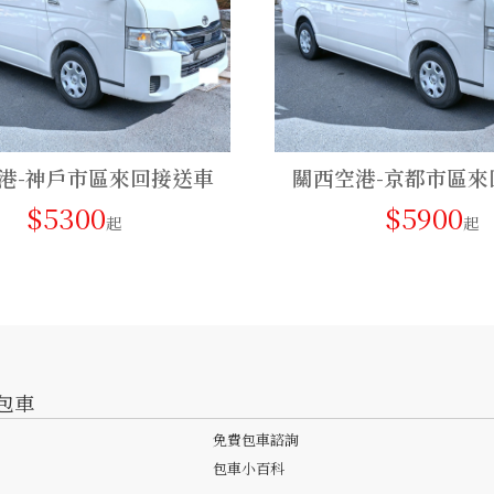
港-神戶市區來回接送車
關西空港-京都市區來
$5300
$5900
起
起
包車
免費包車諮詢
包車小百科