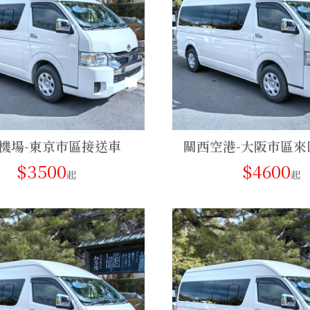
機場-東京市區接送車
關西空港-大阪市區來
$3500
$4600
起
起