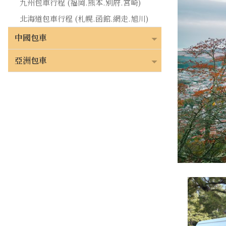
九州包車行程 (福岡.熊本.別府.宮崎)
北海道包車行程 (札幌.函館.網走.旭川)
中國包車
亞洲包車